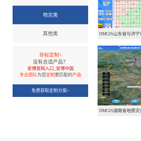
地灾类
其他类
DMGIS山东省与济
非标定制+
没有合适产品？
安博官网入口_安博中国
专业团队
为您
定制
更匹配的
产品
免费获取定制方案>
DMGIS湖南省地质