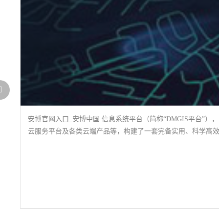
安博官网入口_安博中国 信息系统平台（简称“DMGIS平台”
云服务平台及各类云端产品等，构建了一套完备实用、科学高效